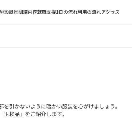
施設風景
訓練内容
就職支援
1日の流れ
利用の流れ
アクセス
邪を引かないように暖かい服装を心がけましょう。
ー玉検品』をご紹介します。