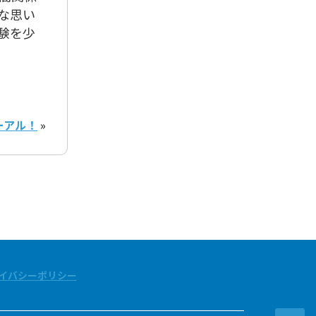
な思い
験を少
ーアル！
»
イバシーポリシー